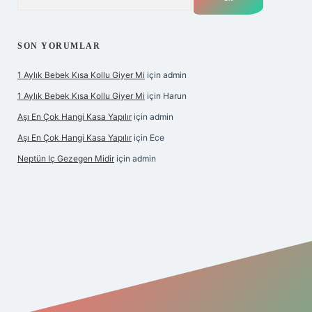
SON YORUMLAR
1 Aylık Bebek Kısa Kollu Giyer Mi
için
admin
1 Aylık Bebek Kısa Kollu Giyer Mi
için
Harun
Aşı En Çok Hangi Kasa Yapılır
için
admin
Aşı En Çok Hangi Kasa Yapılır
için
Ece
Neptün Iç Gezegen Midir
için
admin
e
betexper giriş
betexper.xyz
elexbet en iyi bahis sitesi