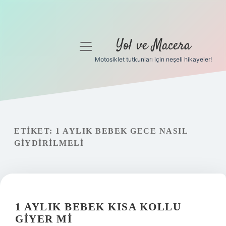
Yol ve Macera
menüyü
aç
Motosiklet tutkunları için neşeli hikayeler!
Anasayfa
Gizlilik Politikası
Yasal Uyarı
ETIKET:
1 AYLIK BEBEK GECE NASIL
GIYDIRILMELI
Hakkımızda
1 AYLIK BEBEK KISA KOLLU
GIYER MI