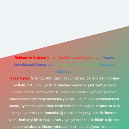
ne
betexper giriş
betexper.xyz
elexbet en iyi bahis sitesi
Reklam ve İletişim:
E-mail:
backlinkpaneli@gmail.com
Teams:
forumhizmeti@gmail.com
Whatsapp: 0262 606 0 726
Telegram:
@karabul
Yasal Uyarı:
Sitemiz, 5651 Sayılı Kanun gereğince Bilgi Teknolojileri
ve İletişim Kurumu (BTK) tarafından onaylanmış bir Yer Sağlayıcı
olarak hizmet vermektedir. Bu nedenle, sitedeki içerikleri proaktif
olarak denetleme veya araştırma yükümlülüğümüz bulunmamaktadır.
Ancak, üyelerimiz yazdıkları içeriklerin sorumluluğunu taşımakta olup,
siteye üye olarak bu sorumluluğu kabul etmiş sayılırlar. Bu internet
sitesi, herhangi bir marka, kurum veya şahıs şirketi ile hiçbir bağlantısı
bulunmamaktadır. Sitede yalnızca kendi hazırladığımız makaleler