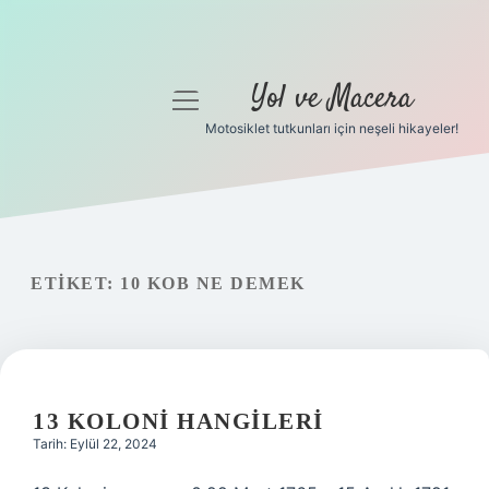
Yol ve Macera
menüyü
aç
Motosiklet tutkunları için neşeli hikayeler!
Anasayfa
Gizlilik Politikası
Yasal Uyarı
ETIKET:
10 KOB NE DEMEK
Hakkımızda
13 KOLONI HANGILERI
Tarih: Eylül 22, 2024