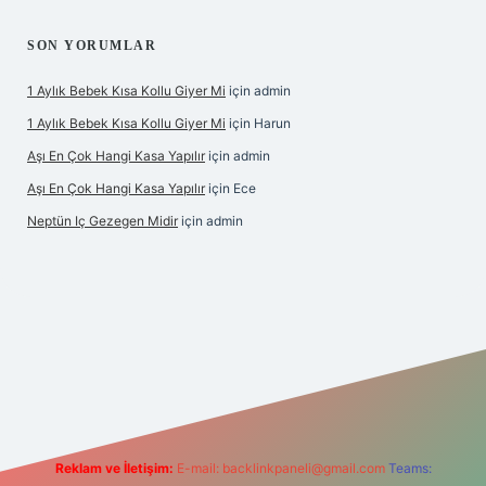
SON YORUMLAR
1 Aylık Bebek Kısa Kollu Giyer Mi
için
admin
1 Aylık Bebek Kısa Kollu Giyer Mi
için
Harun
Aşı En Çok Hangi Kasa Yapılır
için
admin
Aşı En Çok Hangi Kasa Yapılır
için
Ece
Neptün Iç Gezegen Midir
için
admin
ne
betexper giriş
betexper.xyz
elexbet en iyi bahis sitesi
Reklam ve İletişim:
E-mail:
backlinkpaneli@gmail.com
Teams: