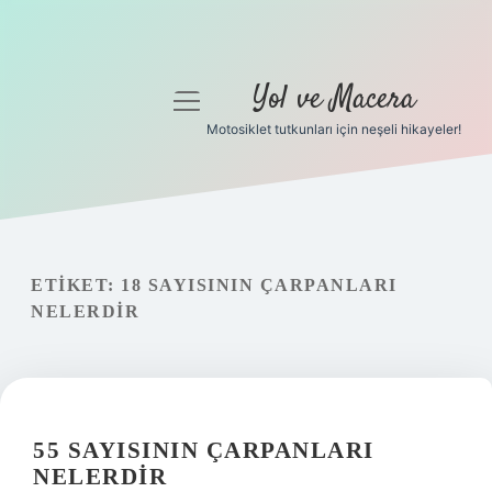
Yol ve Macera
menüyü
aç
Motosiklet tutkunları için neşeli hikayeler!
Anasayfa
Gizlilik Politikası
Yasal Uyarı
ETIKET:
18 SAYISININ ÇARPANLARI
NELERDIR
Hakkımızda
55 SAYISININ ÇARPANLARI
NELERDIR