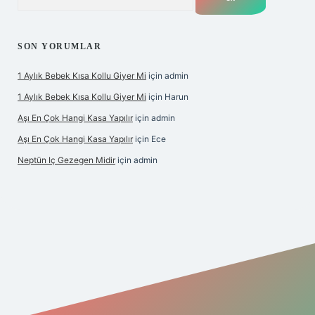
SON YORUMLAR
1 Aylık Bebek Kısa Kollu Giyer Mi
için
admin
1 Aylık Bebek Kısa Kollu Giyer Mi
için
Harun
Aşı En Çok Hangi Kasa Yapılır
için
admin
Aşı En Çok Hangi Kasa Yapılır
için
Ece
Neptün Iç Gezegen Midir
için
admin
betexper giriş
betexper.xyz
elexbet en iyi bahis sitesi