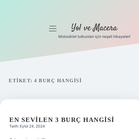
Yol ve Macera
menüyü
aç
Motosiklet tutkunları için neşeli hikayeler!
Anasayfa
Gizlilik Politikası
Yasal Uyarı
ETIKET:
4 BURÇ HANGISI
Hakkımızda
EN SEVILEN 3 BURÇ HANGISI
Tarih: Eylül 24, 2024