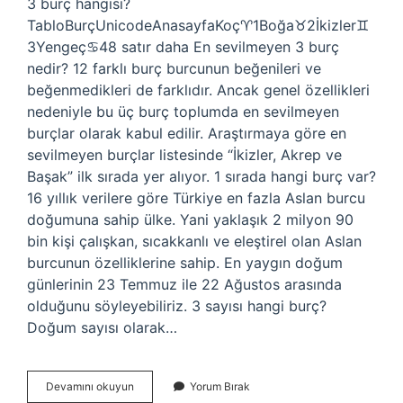
3 burç hangisi?
TabloBurçUnicodeAnasayfaKoç♈︎1Boğa♉︎2İkizler♊︎
3Yengeç♋︎48 satır daha En sevilmeyen 3 burç
nedir? 12 farklı burç burcunun beğenileri ve
beğenmedikleri de farklıdır. Ancak genel özellikleri
nedeniyle bu üç burç toplumda en sevilmeyen
burçlar olarak kabul edilir. Araştırmaya göre en
sevilmeyen burçlar listesinde “İkizler, Akrep ve
Başak” ilk sırada yer alıyor. 1 sırada hangi burç var?
16 yıllık verilere göre Türkiye en fazla Aslan burcu
doğumuna sahip ülke. Yani yaklaşık 2 milyon 90
bin kişi çalışkan, sıcakkanlı ve eleştirel olan Aslan
burcunun özelliklerine sahip. En yaygın doğum
günlerinin 23 Temmuz ile 22 Ağustos arasında
olduğunu söyleyebiliriz. 3 sayısı hangi burç?
Doğum sayısı olarak…
En
Devamını okuyun
Yorum Bırak
Sevilen