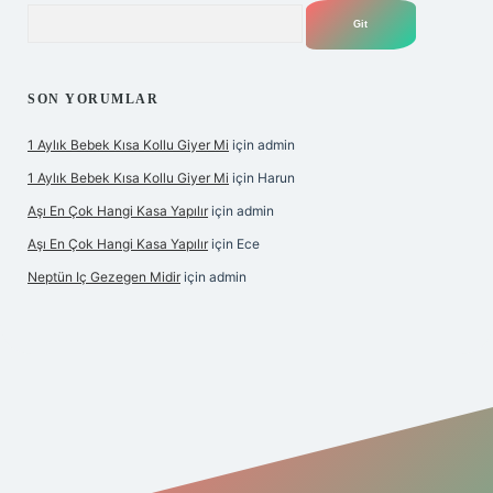
Arama
SON YORUMLAR
1 Aylık Bebek Kısa Kollu Giyer Mi
için
admin
1 Aylık Bebek Kısa Kollu Giyer Mi
için
Harun
Aşı En Çok Hangi Kasa Yapılır
için
admin
Aşı En Çok Hangi Kasa Yapılır
için
Ece
Neptün Iç Gezegen Midir
için
admin
ş yap
ilbet.online
betexper giriş
betexper.xyz
elexbet en iyi bah