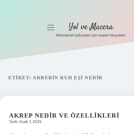
Yol ve Macera
menüyü
aç
Motosiklet tutkunları için neşeli hikayeler!
Anasayfa
Gizlilik Politikası
Yasal Uyarı
ETIKET:
AKREBIN RUH EŞI NEDIR
Hakkımızda
AKREP NEDIR VE ÖZELLIKLERI
Tarih: Ocak 7, 2025