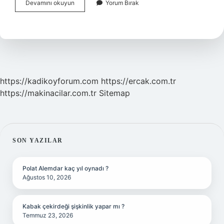
Akrep
Devamını okuyun
Yorum Bırak
Nedir
Ve
Özellikleri
https://kadikoyforum.com
https://ercak.com.tr
https://makinacilar.com.tr
Sitemap
SIDEBAR
SON YAZILAR
Polat Alemdar kaç yıl oynadı ?
Ağustos 10, 2026
Kabak çekirdeği şişkinlik yapar mı ?
Temmuz 23, 2026