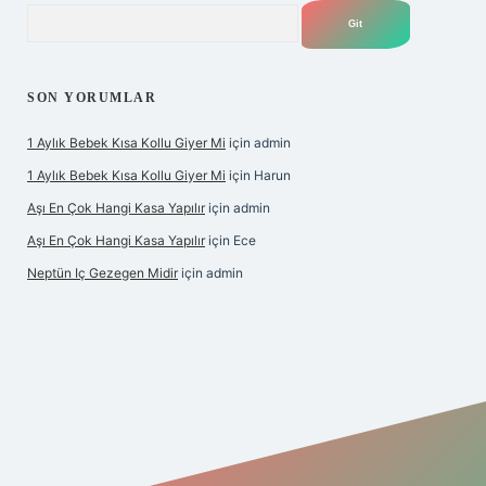
Arama
SON YORUMLAR
1 Aylık Bebek Kısa Kollu Giyer Mi
için
admin
1 Aylık Bebek Kısa Kollu Giyer Mi
için
Harun
Aşı En Çok Hangi Kasa Yapılır
için
admin
Aşı En Çok Hangi Kasa Yapılır
için
Ece
Neptün Iç Gezegen Midir
için
admin
e
betexper giriş
betexper.xyz
elexbet en iyi bahis sitesi