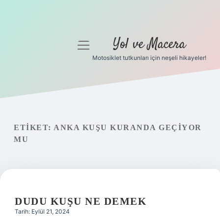
Yol ve Macera
menüyü
aç
Motosiklet tutkunları için neşeli hikayeler!
Anasayfa
Gizlilik Politikası
Yasal Uyarı
ETIKET:
ANKA KUŞU KURANDA GEÇIYOR
MU
Hakkımızda
DUDU KUŞU NE DEMEK
Tarih: Eylül 21, 2024