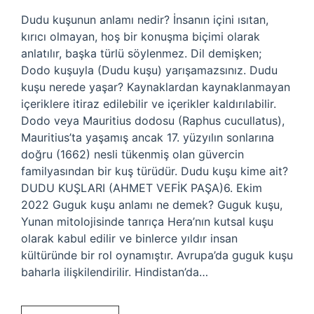
Dudu kuşunun anlamı nedir? İnsanın içini ısıtan,
kırıcı olmayan, hoş bir konuşma biçimi olarak
anlatılır, başka türlü söylenmez. Dil demişken;
Dodo kuşuyla (Dudu kuşu) yarışamazsınız. Dudu
kuşu nerede yaşar? Kaynaklardan kaynaklanmayan
içeriklere itiraz edilebilir ve içerikler kaldırılabilir.
Dodo veya Mauritius dodosu (Raphus cucullatus),
Mauritius’ta yaşamış ancak 17. yüzyılın sonlarına
doğru (1662) nesli tükenmiş olan güvercin
familyasından bir kuş türüdür. Dudu kuşu kime ait?
DUDU KUŞLARI (AHMET VEFİK PAŞA)6. Ekim
2022 Guguk kuşu anlamı ne demek? Guguk kuşu,
Yunan mitolojisinde tanrıça Hera’nın kutsal kuşu
olarak kabul edilir ve binlerce yıldır insan
kültüründe bir rol oynamıştır. Avrupa’da guguk kuşu
baharla ilişkilendirilir. Hindistan’da…