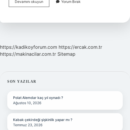
Dudu
Devamını okuyun
Yorum Bırak
Kuşu
Ne
Demek
https://kadikoyforum.com
https://ercak.com.tr
https://makinacilar.com.tr
Sitemap
SIDEBAR
SON YAZILAR
Polat Alemdar kaç yıl oynadı ?
Ağustos 10, 2026
Kabak çekirdeği şişkinlik yapar mı ?
Temmuz 23, 2026