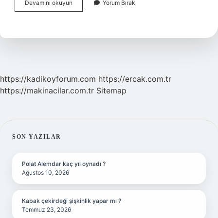
Beceviş
Devamını okuyun
Yorum Bırak
Ne
Demek
https://kadikoyforum.com
https://ercak.com.tr
https://makinacilar.com.tr
Sitemap
SIDEBAR
SON YAZILAR
Polat Alemdar kaç yıl oynadı ?
Ağustos 10, 2026
Kabak çekirdeği şişkinlik yapar mı ?
Temmuz 23, 2026