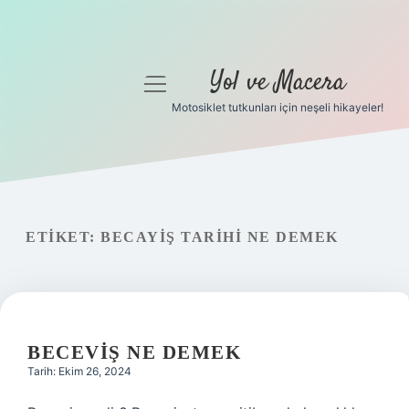
Yol ve Macera
menüyü
aç
Motosiklet tutkunları için neşeli hikayeler!
Anasayfa
Gizlilik Politikası
Yasal Uyarı
ETIKET:
BECAYIŞ TARIHI NE DEMEK
Hakkımızda
BECEVIŞ NE DEMEK
Tarih: Ekim 26, 2024