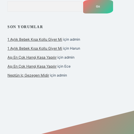
Arama
SON YORUMLAR
1 Aylık Bebek Kısa Kollu Giyer Mi
için
admin
1 Aylık Bebek Kısa Kollu Giyer Mi
için
Harun
Aşı En Çok Hangi Kasa Yapılır
için
admin
Aşı En Çok Hangi Kasa Yapılır
için
Ece
Neptün Iç Gezegen Midir
için
admin
e
betexper giriş
betexper.xyz
elexbet en iyi bahis sitesi