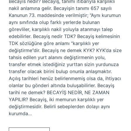
Becayis nedir? Becayiş, tanımı itibarıyla karşılıklı
nakil anlamına gelir. Becayişin tanımı 657 sayılı
Kanunun 73. maddesinde verilmiştir; “Aynı kurumun
aynı sınıfında olup farklı yerlerde bulunan
görevliler, karşılıklı nakil yoluyla atanmayı talep
edebilirler. Becayiş nedir TDK? Becayiş kelimesinin
TDK sözlüğüne göre anlamı “karşılıklı yer
değiştirme”dir. Becayiş ne demek KYK? KYK’da size
tahsis edilen yurt alanını değiştirmenin yolu,
transfer etmek istediğiniz yurttan sizin yurdunuza
transfer olacak birini bulup onunla anlaşmaktır.
Açılış tarihleri ​​henüz belirlenmemiş olsa da, ihtiyacı
olanlar bu gönderi altında buluşabilirler. Becayiş
tarihi ne demek? BECAYİŞ NEDİR, NE ZAMAN
YAPILIR? Becayiş, iki memurun karşılıklı yer
değiştirmesidir. Belirli sebeplerden dolayı aynı
kurumda…