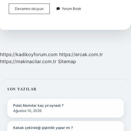
Dominant
Devamını okuyun
Yorum Bırak
Teyze
Ne
Demek
https://kadikoyforum.com
https://ercak.com.tr
https://makinacilar.com.tr
Sitemap
SIDEBAR
SON YAZILAR
Polat Alemdar kaç yıl oynadı ?
Ağustos 10, 2026
Kabak çekirdeği şişkinlik yapar mı ?