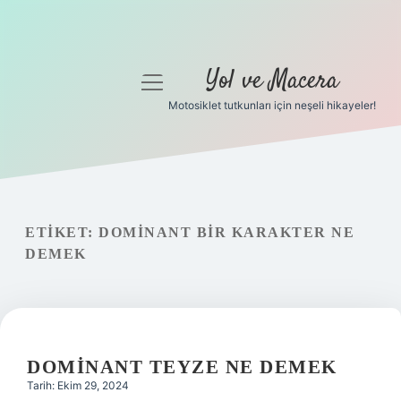
Yol ve Macera
menüyü
aç
Motosiklet tutkunları için neşeli hikayeler!
Anasayfa
Gizlilik Politikası
Yasal Uyarı
ETIKET:
DOMINANT BIR KARAKTER NE
DEMEK
Hakkımızda
DOMINANT TEYZE NE DEMEK
Tarih: Ekim 29, 2024