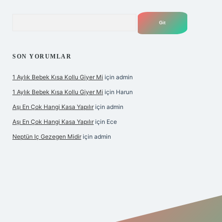
Arama
SON YORUMLAR
1 Aylık Bebek Kısa Kollu Giyer Mi
için
admin
1 Aylık Bebek Kısa Kollu Giyer Mi
için
Harun
Aşı En Çok Hangi Kasa Yapılır
için
admin
Aşı En Çok Hangi Kasa Yapılır
için
Ece
Neptün Iç Gezegen Midir
için
admin
betexper giriş
betexper.xyz
elexbet en iyi bahis sitesi