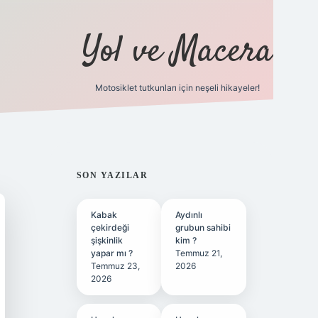
Yol ve Macera
Motosiklet tutkunları için neşeli hikayeler!
betci
hiltonbet giriş
ilbet giriş yap
ilbet.online
betexp
SIDEBAR
SON YAZILAR
Kabak
Aydınlı
çekirdeği
grubun sahibi
şişkinlik
kim ?
yapar mı ?
Temmuz 21,
Temmuz 23,
2026
2026