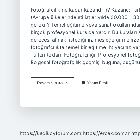
Fotoğrafçılık ne kadar kazandırır? Kazanç: Tür
(Avrupa ülkelerinde stilistler yılda 20.000 – 30
gerekir? Temel eğitime veya sanat okullarından
birçok profesyonel kurs da vardır. Bu kursları 
derecesi almak, istediğiniz mesleğe girmenize ya
fotoğrafçılıkta temel bir eğitime ihtiyacınız var
TürleriReklam Fotoğrafçılığı: Profesyonel fotoğr
Belgesel fotoğrafçılık geçmişi bugüne, bugünü 
Sosyal
Devamını okuyun
Yorum Bırak
Medya
Fotoğrafçılığı
Nedir
https://kadikoyforum.com
https://ercak.com.tr
htt