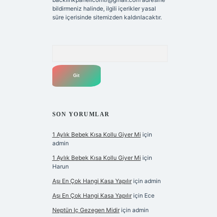
bildirmeniz halinde, ilgili içerikler yasal
süre içerisinde sitemizden kaldırılacaktır.
Arama
SON YORUMLAR
1 Aylık Bebek Kısa Kollu Giyer Mi
için
admin
1 Aylık Bebek Kısa Kollu Giyer Mi
için
Harun
Aşı En Çok Hangi Kasa Yapılır
için
admin
Aşı En Çok Hangi Kasa Yapılır
için
Ece
Neptün Iç Gezegen Midir
için
admin