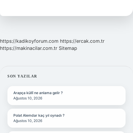
Hamile
Kalmak
Iyidir
https://kadikoyforum.com
https://ercak.com.tr
https://makinacilar.com.tr
Sitemap
SIDEBAR
SON YAZILAR
Arapça küllî ne anlama gelir ?
Ağustos 10, 2026
Polat Alemdar kaç yıl oynadı ?
Ağustos 10, 2026