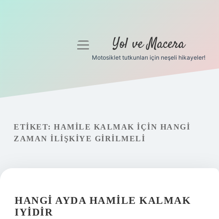
Yol ve Macera
menüyü
aç
Motosiklet tutkunları için neşeli hikayeler!
Anasayfa
Gizlilik Politikası
Yasal Uyarı
ETIKET:
HAMILE KALMAK IÇIN HANGI
ZAMAN ILIŞKIYE GIRILMELI
Hakkımızda
HANGI AYDA HAMILE KALMAK
IYIDIR