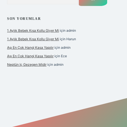
SON YORUMLAR
1 Aylık Bebek Kısa Kollu Giyer Mi
için
admin
1 Aylık Bebek Kısa Kollu Giyer Mi
için
Harun
Aşı En Çok Hangi Kasa Yapılır
için
admin
Aşı En Çok Hangi Kasa Yapılır
için
Ece
Neptün Iç Gezegen Midir
için
admin
betexper giriş
betexper.xyz
elexbet en iyi bahis sitesi