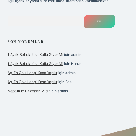
ilgili içerikler yasal süre içerisinde sitemizden kaldırılacaktır.
Arama
SON YORUMLAR
1 Aylık Bebek Kısa Kollu Giyer Mi
için
admin
1 Aylık Bebek Kısa Kollu Giyer Mi
için
Harun
Aşı En Çok Hangi Kasa Yapılır
için
admin
Aşı En Çok Hangi Kasa Yapılır
için
Ece
Neptün Iç Gezegen Midir
için
admin
e
betexper giriş
betexper.xyz
elexbet en iyi bahis sitesi