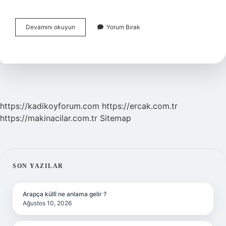
E
Devamını okuyun
Yorum Bırak
Devlet
Meslek
Kodu
Nasıl
Bakılır
https://kadikoyforum.com
https://ercak.com.tr
https://makinacilar.com.tr
Sitemap
SIDEBAR
SON YAZILAR
Arapça küllî ne anlama gelir ?
Ağustos 10, 2026