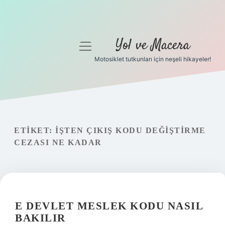
Yol ve Macera
menüyü
aç
Motosiklet tutkunları için neşeli hikayeler!
Anasayfa
Gizlilik Politikası
Yasal Uyarı
ETIKET:
İŞTEN ÇIKIŞ KODU DEĞIŞTIRME
CEZASI NE KADAR
Hakkımızda
E DEVLET MESLEK KODU NASIL
BAKILIR