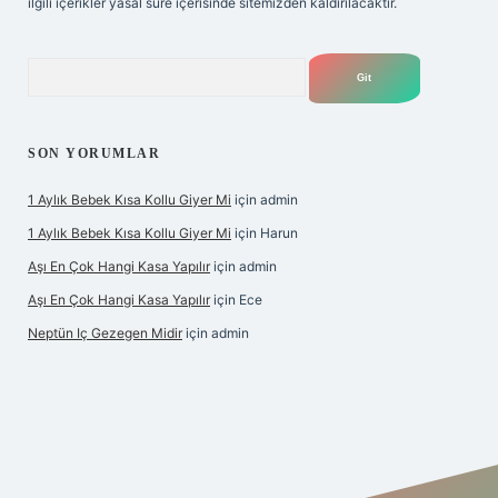
ilgili içerikler yasal süre içerisinde sitemizden kaldırılacaktır.
Arama
SON YORUMLAR
1 Aylık Bebek Kısa Kollu Giyer Mi
için
admin
1 Aylık Bebek Kısa Kollu Giyer Mi
için
Harun
Aşı En Çok Hangi Kasa Yapılır
için
admin
Aşı En Çok Hangi Kasa Yapılır
için
Ece
Neptün Iç Gezegen Midir
için
admin
betexper giriş
betexper.xyz
elexbet en iyi bahis sitesi