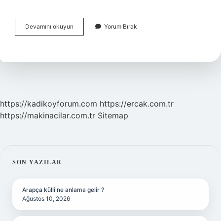
E
Devamını okuyun
Yorum Bırak
Devlet
Meslek
Kodu
Nasıl
Bakılır
https://kadikoyforum.com
https://ercak.com.tr
https://makinacilar.com.tr
Sitemap
SIDEBAR
SON YAZILAR
Arapça küllî ne anlama gelir ?
Ağustos 10, 2026