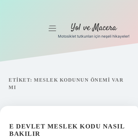
Yol ve Macera
menüyü
aç
Motosiklet tutkunları için neşeli hikayeler!
Anasayfa
Gizlilik Politikası
Yasal Uyarı
ETIKET:
MESLEK KODUNUN ÖNEMI VAR
MI
Hakkımızda
E DEVLET MESLEK KODU NASIL
BAKILIR