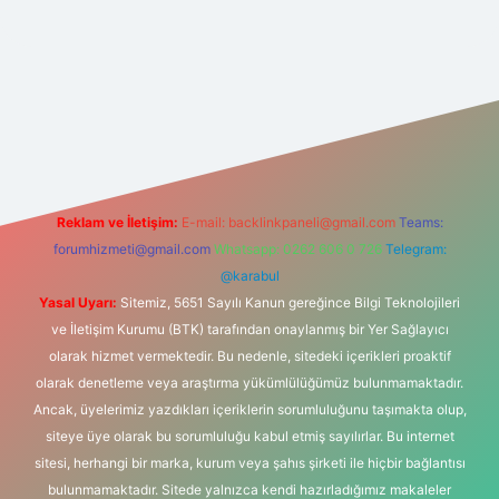
betexper giriş
betexper.xyz
elexbet en iyi bahis sitesi
Reklam ve İletişim:
E-mail:
backlinkpaneli@gmail.com
Teams:
forumhizmeti@gmail.com
Whatsapp: 0262 606 0 726
Telegram:
@karabul
Yasal Uyarı:
Sitemiz, 5651 Sayılı Kanun gereğince Bilgi Teknolojileri
ve İletişim Kurumu (BTK) tarafından onaylanmış bir Yer Sağlayıcı
olarak hizmet vermektedir. Bu nedenle, sitedeki içerikleri proaktif
olarak denetleme veya araştırma yükümlülüğümüz bulunmamaktadır.
Ancak, üyelerimiz yazdıkları içeriklerin sorumluluğunu taşımakta olup,
siteye üye olarak bu sorumluluğu kabul etmiş sayılırlar. Bu internet
sitesi, herhangi bir marka, kurum veya şahıs şirketi ile hiçbir bağlantısı
bulunmamaktadır. Sitede yalnızca kendi hazırladığımız makaleler