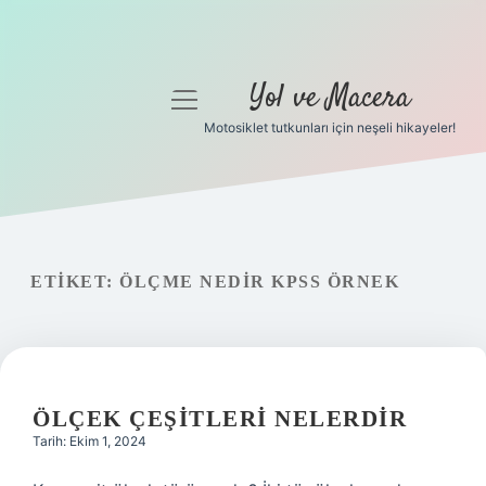
Yol ve Macera
menüyü
aç
Motosiklet tutkunları için neşeli hikayeler!
Anasayfa
Gizlilik Politikası
Yasal Uyarı
ETIKET:
ÖLÇME NEDIR KPSS ÖRNEK
Hakkımızda
ÖLÇEK ÇEŞITLERI NELERDIR
Tarih: Ekim 1, 2024