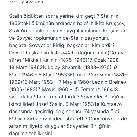
Tarih: Eylül 27, 2024
Stalin öldükten sonra yerine kim geçti? Stalin’in
1953’teki ölümünün ardından halefi Nikita Kruşçev,
Stalin’in politikalarına ve uygulamalarına karşı çıktı
ve Sovyet toplumunun de-Stalinizasyonunu
başlattı. Sovyetler Birliği başkanları kimlerdir?
Devlet başkanları listesi#Adı (doğum-ölüm)Görev
süresi1Mikhail Kalinin (1875–1946)17 Ocak 1938 –
19 Mart 19462Nikolay Shvernik (1888–1970)19
Mart 1946 – 6 Mart 19533Kliment Voroşilov (1881–
1969)15 Mart 1953 – 7 Mayıs 19604Leonid Brejnev
(1906-1982)7 Mayıs 1960 – 15 Temmuz 196418
satır daha Stalini kim öldürdü? Sovyetler Birliği’nin
ikinci lideri Josef Stalin, 5 Mart 1953’te Kuntsevo
daçasında geçirdiği felç sonucu 74 yaşında öldü.
Mihail Gorbaçov neden istifa etti? Cumhuriyetlerde
artan milliyetçi duygular Sovyetler Birliği’nin
dağılma tehlikesini…