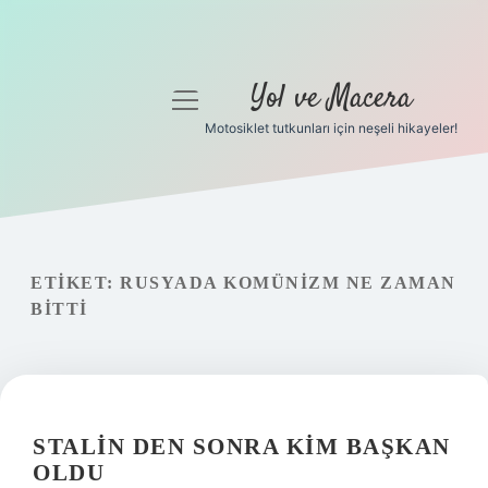
Yol ve Macera
menüyü
aç
Motosiklet tutkunları için neşeli hikayeler!
Anasayfa
Gizlilik Politikası
Yasal Uyarı
ETIKET:
RUSYADA KOMÜNIZM NE ZAMAN
BITTI
Hakkımızda
STALIN DEN SONRA KIM BAŞKAN
OLDU