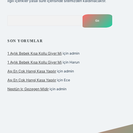
ilgili içerikler yasal süre içerisinde sitemizden kaldırılacaktır.
Arama
SON YORUMLAR
1 Aylık Bebek Kısa Kollu Giyer Mi
için
admin
1 Aylık Bebek Kısa Kollu Giyer Mi
için
Harun
Aşı En Çok Hangi Kasa Yapılır
için
admin
Aşı En Çok Hangi Kasa Yapılır
için
Ece
Neptün Iç Gezegen Midir
için
admin
betexper giriş
betexper.xyz
elexbet en iyi bahis sitesi