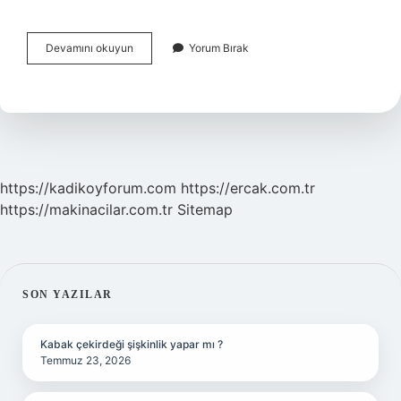
Stalin
Devamını okuyun
Yorum Bırak
Den
Sonra
Kim
Başkan
Oldu
https://kadikoyforum.com
https://ercak.com.tr
https://makinacilar.com.tr
Sitemap
SIDEBAR
SON YAZILAR
Kabak çekirdeği şişkinlik yapar mı ?
Temmuz 23, 2026