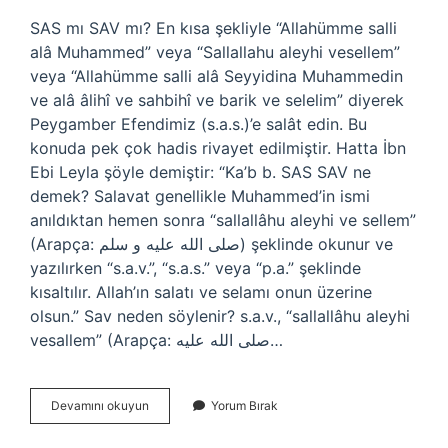
SAS mı SAV mı? En kısa şekliyle “Allahümme salli
alâ Muhammed” veya “Sallallahu aleyhi vesellem”
veya “Allahümme salli alâ Seyyidina Muhammedin
ve alâ âlihî ve sahbihî ve barik ve selelim” diyerek
Peygamber Efendimiz (s.a.s.)’e salât edin. Bu
konuda pek çok hadis rivayet edilmiştir. Hatta İbn
Ebi Leyla şöyle demiştir: “Ka’b b. SAS SAV ne
demek? Salavat genellikle Muhammed’in ismi
anıldıktan hemen sonra “sallallâhu aleyhi ve sellem”
(Arapça: صلى الله عليه و سلم) şeklinde okunur ve
yazılırken “s.a.v.”, “s.a.s.” veya “p.a.” şeklinde
kısaltılır. Allah’ın salatı ve selamı onun üzerine
olsun.” Sav neden söylenir? s.a.v., “sallallâhu aleyhi
vesallem” (Arapça: صلى الله عليه…
Sav
Devamını okuyun
Yorum Bırak
Mi
Sas