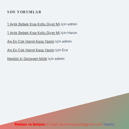
SON YORUMLAR
1 Aylık Bebek Kısa Kollu Giyer Mi
için
admin
1 Aylık Bebek Kısa Kollu Giyer Mi
için
Harun
Aşı En Çok Hangi Kasa Yapılır
için
admin
Aşı En Çok Hangi Kasa Yapılır
için
Ece
Neptün Iç Gezegen Midir
için
admin
ne
betexper giriş
betexper.xyz
elexbet en iyi bahis sitesi
Reklam ve İletişim:
E-mail:
backlinkpaneli@gmail.com
Teams: