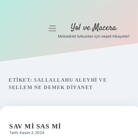
Yol ve Macera
menüyü
aç
Motosiklet tutkunları için neşeli hikayeler!
Anasayfa
Gizlilik Politikası
Yasal Uyarı
ETIKET:
SALLALLAHU ALEYHI VE
SELLEM NE DEMEK DIYANET
Hakkımızda
SAV MI SAS MI
Tarih: Kasım 2, 2024