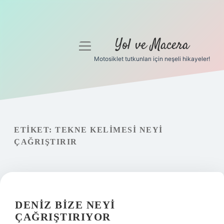
Yol ve Macera
menüyü
aç
Motosiklet tutkunları için neşeli hikayeler!
Anasayfa
Gizlilik Politikası
Yasal Uyarı
ETIKET:
TEKNE KELIMESI NEYI
ÇAĞRIŞTIRIR
Hakkımızda
DENIZ BIZE NEYI
ÇAĞRIŞTIRIYOR