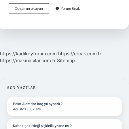
Deniz
Devamını okuyun
Yorum Bırak
Bize
Neyi
Çağrıştırıyor
https://kadikoyforum.com
https://ercak.com.tr
https://makinacilar.com.tr
Sitemap
SIDEBAR
SON YAZILAR
Polat Alemdar kaç yıl oynadı ?
Ağustos 10, 2026
Kabak çekirdeği şişkinlik yapar mı ?