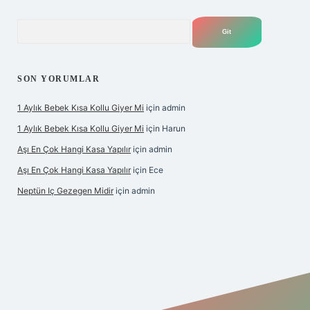
Arama
SON YORUMLAR
1 Aylık Bebek Kısa Kollu Giyer Mi
için
admin
1 Aylık Bebek Kısa Kollu Giyer Mi
için
Harun
Aşı En Çok Hangi Kasa Yapılır
için
admin
Aşı En Çok Hangi Kasa Yapılır
için
Ece
Neptün Iç Gezegen Midir
için
admin
e
betexper giriş
betexper.xyz
elexbet en iyi bahis sitesi