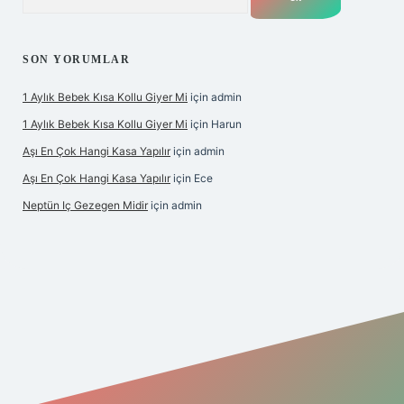
SON YORUMLAR
1 Aylık Bebek Kısa Kollu Giyer Mi
için
admin
1 Aylık Bebek Kısa Kollu Giyer Mi
için
Harun
Aşı En Çok Hangi Kasa Yapılır
için
admin
Aşı En Çok Hangi Kasa Yapılır
için
Ece
Neptün Iç Gezegen Midir
için
admin
betexper giriş
betexper.xyz
elexbet en iyi bahis sitesi