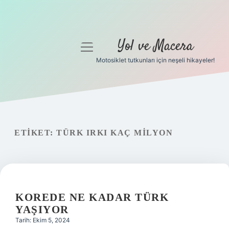
Yol ve Macera
menüyü
aç
Motosiklet tutkunları için neşeli hikayeler!
Anasayfa
Gizlilik Politikası
Yasal Uyarı
ETIKET:
TÜRK IRKI KAÇ MILYON
Hakkımızda
KOREDE NE KADAR TÜRK
YAŞIYOR
Tarih: Ekim 5, 2024