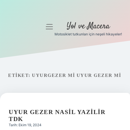
Yol ve Macera
menüyü
aç
Motosiklet tutkunları için neşeli hikayeler!
Anasayfa
Gizlilik Politikası
Yasal Uyarı
ETIKET:
UYURGEZER MI UYUR GEZER MI
Hakkımızda
UYUR GEZER NASIL YAZILIR
TDK
Tarih: Ekim 19, 2024