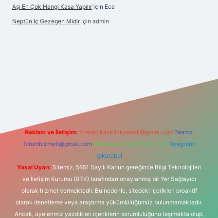
Aşı En Çok Hangi Kasa Yapılır
için
Ece
Neptün Iç Gezegen Midir
için
admin
ne
betexper giriş
betexper.xyz
elexbet en iyi bahis sitesi
Reklam ve İletişim:
E-mail:
backlinkpaneli@gmail.com
Teams:
forumhizmeti@gmail.com
Whatsapp: 0262 606 0 726
Telegram:
@karabul
Yasal Uyarı:
Sitemiz, 5651 Sayılı Kanun gereğince Bilgi Teknolojileri
ve İletişim Kurumu (BTK) tarafından onaylanmış bir Yer Sağlayıcı
olarak hizmet vermektedir. Bu nedenle, sitedeki içerikleri proaktif
olarak denetleme veya araştırma yükümlülüğümüz bulunmamaktadır.
Ancak, üyelerimiz yazdıkları içeriklerin sorumluluğunu taşımakta olup,