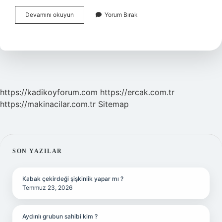
Uyur
Devamını okuyun
Yorum Bırak
Gezer
Nasil
Yazilir
Tdk
https://kadikoyforum.com
https://ercak.com.tr
https://makinacilar.com.tr
Sitemap
SIDEBAR
SON YAZILAR
Kabak çekirdeği şişkinlik yapar mı ?
Temmuz 23, 2026
Aydınlı grubun sahibi kim ?