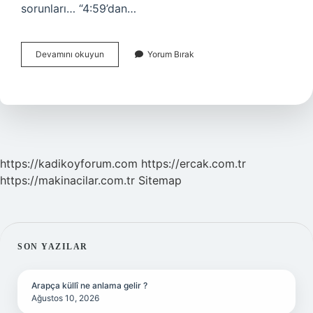
sorunları… “4:59’dan…
Do
Devamını okuyun
Yorum Bırak
You
Have
To
Pay
For
Ark
https://kadikoyforum.com
https://ercak.com.tr
https://makinacilar.com.tr
Sitemap
SIDEBAR
SON YAZILAR
Arapça küllî ne anlama gelir ?
Ağustos 10, 2026