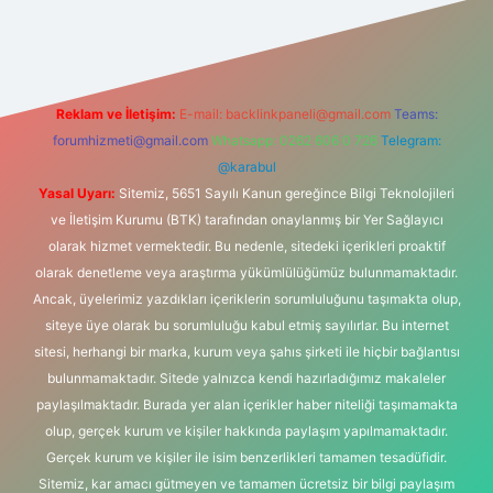
betexper giriş
betexper.xyz
elexbet en iyi bahis sitesi
Reklam ve İletişim:
E-mail:
backlinkpaneli@gmail.com
Teams:
forumhizmeti@gmail.com
Whatsapp: 0262 606 0 726
Telegram:
@karabul
Yasal Uyarı:
Sitemiz, 5651 Sayılı Kanun gereğince Bilgi Teknolojileri
ve İletişim Kurumu (BTK) tarafından onaylanmış bir Yer Sağlayıcı
olarak hizmet vermektedir. Bu nedenle, sitedeki içerikleri proaktif
olarak denetleme veya araştırma yükümlülüğümüz bulunmamaktadır.
Ancak, üyelerimiz yazdıkları içeriklerin sorumluluğunu taşımakta olup,
siteye üye olarak bu sorumluluğu kabul etmiş sayılırlar. Bu internet
sitesi, herhangi bir marka, kurum veya şahıs şirketi ile hiçbir bağlantısı
bulunmamaktadır. Sitede yalnızca kendi hazırladığımız makaleler
paylaşılmaktadır. Burada yer alan içerikler haber niteliği taşımamakta
olup, gerçek kurum ve kişiler hakkında paylaşım yapılmamaktadır.
Gerçek kurum ve kişiler ile isim benzerlikleri tamamen tesadüfidir.
Sitemiz, kar amacı gütmeyen ve tamamen ücretsiz bir bilgi paylaşım