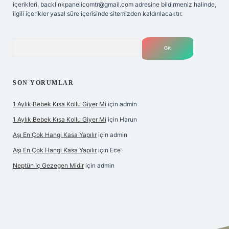
içerikleri,
backlinkpanelicomtr@gmail.com
adresine bildirmeniz halinde,
ilgili içerikler yasal süre içerisinde sitemizden kaldırılacaktır.
Arama
SON YORUMLAR
1 Aylık Bebek Kısa Kollu Giyer Mi
için
admin
1 Aylık Bebek Kısa Kollu Giyer Mi
için
Harun
Aşı En Çok Hangi Kasa Yapılır
için
admin
Aşı En Çok Hangi Kasa Yapılır
için
Ece
Neptün Iç Gezegen Midir
için
admin