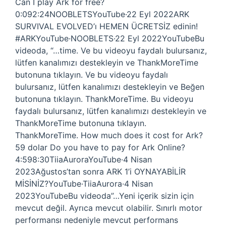
Can I play Ark for free?
0:092:24NOOBLETSYouTube·22 Eyl 2022ARK
SURVIVAL EVOLVED’ı HEMEN ÜCRETSİZ edinin!
#ARKYouTube·NOOBLETS·22 Eyl 2022YouTubeBu
videoda, “…time. Ve bu videoyu faydalı bulursanız,
lütfen kanalımızı destekleyin ve ThankMoreTime
butonuna tıklayın. Ve bu videoyu faydalı
bulursanız, lütfen kanalımızı destekleyin ve Beğen
butonuna tıklayın. ThankMoreTime. Bu videoyu
faydalı bulursanız, lütfen kanalımızı destekleyin ve
ThankMoreTime butonuna tıklayın.
ThankMoreTime. How much does it cost for Ark?
59 dolar Do you have to pay for Ark Online?
4:598:30TiiaAuroraYouTube·4 Nisan
2023Ağustos’tan sonra ARK 1’i OYNAYABİLİR
MİSİNİZ?YouTube·TiiaAurora·4 Nisan
2023YouTubeBu videoda”…Yeni içerik sizin için
mevcut değil. Ayrıca mevcut olabilir. Sınırlı motor
performansı nedeniyle mevcut performans