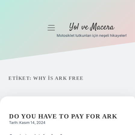
Yol ve Macera
menüyü
aç
Motosiklet tutkunları için neşeli hikayeler!
Anasayfa
Gizlilik Politikası
Yasal Uyarı
ETIKET:
WHY IS ARK FREE
Hakkımızda
DO YOU HAVE TO PAY FOR ARK
Tarih: Kasım 14, 2024