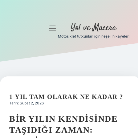
Yol ve Macera
menüyü
aç
Motosiklet tutkunları için neşeli hikayeler!
Anasayfa
Gizlilik Politikası
Yasal Uyarı
Hakkımızda
1 YIL TAM OLARAK NE KADAR ?
Tarih: Şubat 2, 2026
BIR YILIN KENDISINDE
TAŞIDIĞI ZAMAN: