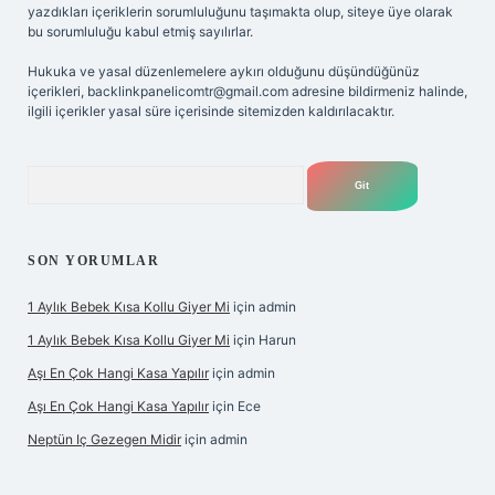
yazdıkları içeriklerin sorumluluğunu taşımakta olup, siteye üye olarak
bu sorumluluğu kabul etmiş sayılırlar.
Hukuka ve yasal düzenlemelere aykırı olduğunu düşündüğünüz
içerikleri,
backlinkpanelicomtr@gmail.com
adresine bildirmeniz halinde,
ilgili içerikler yasal süre içerisinde sitemizden kaldırılacaktır.
Arama
SON YORUMLAR
1 Aylık Bebek Kısa Kollu Giyer Mi
için
admin
1 Aylık Bebek Kısa Kollu Giyer Mi
için
Harun
Aşı En Çok Hangi Kasa Yapılır
için
admin
Aşı En Çok Hangi Kasa Yapılır
için
Ece
Neptün Iç Gezegen Midir
için
admin