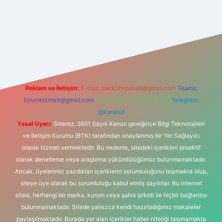
iriş
betexper.xyz
elexbet en iyi bahis sitesi
Reklam ve İletişim:
E-mail:
backlinkpaneli@gmail.com
Teams:
forumhizmeti@gmail.com
Whatsapp: 0262 606 0 726
Telegram:
@karabul
Yasal Uyarı:
Sitemiz, 5651 Sayılı Kanun gereğince Bilgi Teknolojileri
ve İletişim Kurumu (BTK) tarafından onaylanmış bir Yer Sağlayıcı
olarak hizmet vermektedir. Bu nedenle, sitedeki içerikleri proaktif
olarak denetleme veya araştırma yükümlülüğümüz bulunmamaktadır.
Ancak, üyelerimiz yazdıkları içeriklerin sorumluluğunu taşımakta olup,
siteye üye olarak bu sorumluluğu kabul etmiş sayılırlar. Bu internet
sitesi, herhangi bir marka, kurum veya şahıs şirketi ile hiçbir bağlantısı
bulunmamaktadır. Sitede yalnızca kendi hazırladığımız makaleler
paylaşılmaktadır. Burada yer alan içerikler haber niteliği taşımamakta