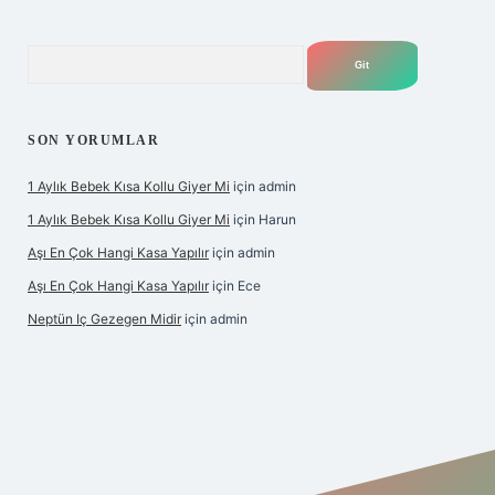
Arama
SON YORUMLAR
1 Aylık Bebek Kısa Kollu Giyer Mi
için
admin
1 Aylık Bebek Kısa Kollu Giyer Mi
için
Harun
Aşı En Çok Hangi Kasa Yapılır
için
admin
Aşı En Çok Hangi Kasa Yapılır
için
Ece
Neptün Iç Gezegen Midir
için
admin
 giriş yap
ilbet.online
betexper giriş
betexper.xyz
elexbet en iy