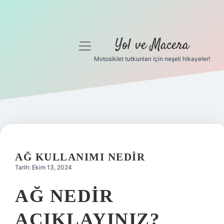
Yol ve Macera
menüyü
aç
Motosiklet tutkunları için neşeli hikayeler!
Anasayfa
Gizlilik Politikası
Yasal Uyarı
Hakkımızda
AĞ KULLANIMI NEDIR
Tarih: Ekim 13, 2024
AĞ NEDIR
AÇIKLAYINIZ?