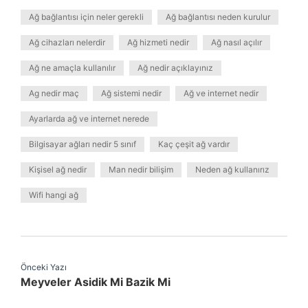
Ağ bağlantısı için neler gerekli
Ağ bağlantısı neden kurulur
Ağ cihazları nelerdir
Ağ hizmeti nedir
Ağ nasıl açılır
Ağ ne amaçla kullanılır
Ağ nedir açıklayınız
Ag nedir maç
Ağ sistemi nedir
Ağ ve internet nedir
Ayarlarda ağ ve internet nerede
Bilgisayar ağları nedir 5 sınıf
Kaç çeşit ağ vardır
Kişisel ağ nedir
Man nedir bilişim
Neden ağ kullanırız
Wifi hangi ağ
Önceki Yazı
Meyveler Asidik Mi Bazik Mi