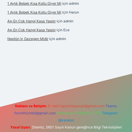
1 Aylık Bebek Kısa Kollu Giyer Mi
için
admin
1 Aylık Bebek Kısa Kollu Giyer Mi
için
Harun
Aşı En Çok Hangi Kasa Yapılır
için
admin
Aşı En Çok Hangi Kasa Yapılır
için
Ece
Neptün Iç Gezegen Midir
için
admin
iş
betexper.xyz
elexbet en iyi bahis sitesi
Reklam ve İletişim:
E-mail:
backlinkpaneli@gmail.com
Teams:
forumhizmeti@gmail.com
Whatsapp: 0262 606 0 726
Telegram:
@karabul
Yasal Uyarı:
Sitemiz, 5651 Sayılı Kanun gereğince Bilgi Teknolojileri