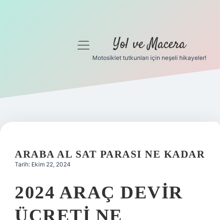
Yol ve Macera
menüyü
aç
Motosiklet tutkunları için neşeli hikayeler!
Anasayfa
Gizlilik Politikası
Yasal Uyarı
Hakkımızda
ARABA AL SAT PARASI NE KADAR
Tarih: Ekim 22, 2024
2024 ARAÇ DEVIR
ÜCRETI NE