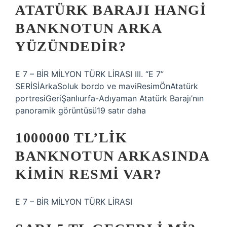
ATATÜRK BARAJI HANGI
BANKNOTUN ARKA
YÜZÜNDEDIR?
E 7 – BİR MİLYON TÜRK LİRASI III. “E 7”
SERİSİArkaSoluk bordo ve maviResimÖnAtatürk
portresiGeriŞanlıurfa-Adıyaman Atatürk Barajı’nın
panoramik görüntüsü19 satır daha
1000000 TL’LIK
BANKNOTUN ARKASINDA
KIMIN RESMI VAR?
E 7 – BİR MİLYON TÜRK LİRASI