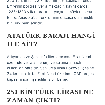
200 Türk lirası (72 x 160 mm). Arkasında Yunus
Emre’nin portresi yer almaktadır. Kaynaklarda;
1238-1320 yılları arasında yaşadığı söylenen Yunus
Emre, Anadolu’da Türk şiirinin öncüsü olan mistik
bir Türk halk şairidir.
ATATÜRK BARAJI HANGI
ILE AIT?
Adıyaman ve Şanlıurfa illeri arasında Fırat Nehri
üzerinde yer alan, enerji ve sulama amaçlı
kullanılan barajdır. Şanlıurfa ilinin Bozova ilçesine
24 km uzaklıkta, Fırat Nehri üzerinde GAP projesi
kapsamında inşa edilmiş bir barajdır.
250 BIN TÜRK LIRASI NE
ZAMAN ÇIKTI?