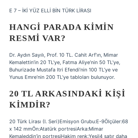
E 7 – İKİ YÜZ ELLİ BİN TÜRK LİRASI
HANGI PARADA KIMIN
RESMI VAR?
Dr. Aydın Sayılı, Prof. 10 TL. Cahit Arf’ın, Mimar
Kemalettin’in 20 TL’ye, Fatma Aliye’nin 50 TL’ye,
Buhurizade Mustafa Itri Efendi’nin 100 TL’ye ve
Yunus Emre’nin 200 TL’ye tabloları bulunuyor.
20 TL ARKASINDAKI KIŞI
KIMDIR?
20 Türk Lirası (I. Seri)Emisyon Grubu:E-9Ölçüler:68
x 142 mmÖn:Atatürk portresiArka:Mimar
Kemaleddin’in portresiHakim renk:Yeşil4 satır daha