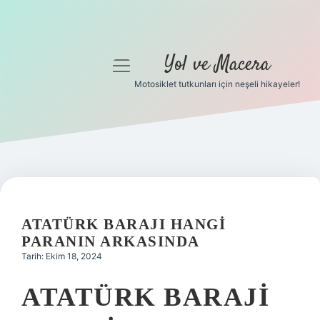
Yol ve Macera
menüyü
aç
Motosiklet tutkunları için neşeli hikayeler!
Anasayfa
Gizlilik Politikası
Yasal Uyarı
Hakkımızda
ATATÜRK BARAJI HANGI
PARANIN ARKASINDA
Tarih: Ekim 18, 2024
ATATÜRK BARAJI