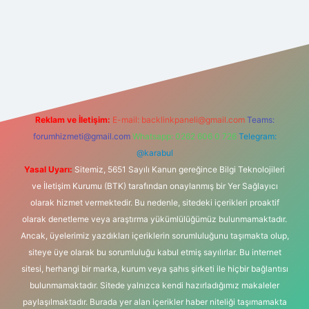
iş
betexper.xyz
elexbet en iyi bahis sitesi
Reklam ve İletişim:
E-mail:
backlinkpaneli@gmail.com
Teams:
forumhizmeti@gmail.com
Whatsapp: 0262 606 0 726
Telegram:
@karabul
Yasal Uyarı:
Sitemiz, 5651 Sayılı Kanun gereğince Bilgi Teknolojileri
ve İletişim Kurumu (BTK) tarafından onaylanmış bir Yer Sağlayıcı
olarak hizmet vermektedir. Bu nedenle, sitedeki içerikleri proaktif
olarak denetleme veya araştırma yükümlülüğümüz bulunmamaktadır.
Ancak, üyelerimiz yazdıkları içeriklerin sorumluluğunu taşımakta olup,
siteye üye olarak bu sorumluluğu kabul etmiş sayılırlar. Bu internet
sitesi, herhangi bir marka, kurum veya şahıs şirketi ile hiçbir bağlantısı
bulunmamaktadır. Sitede yalnızca kendi hazırladığımız makaleler
paylaşılmaktadır. Burada yer alan içerikler haber niteliği taşımamakta