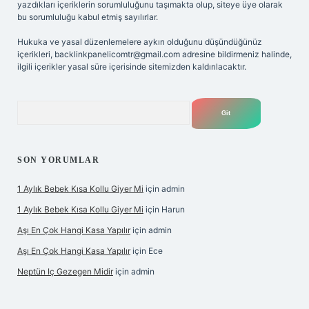
yazdıkları içeriklerin sorumluluğunu taşımakta olup, siteye üye olarak
bu sorumluluğu kabul etmiş sayılırlar.
Hukuka ve yasal düzenlemelere aykırı olduğunu düşündüğünüz
içerikleri,
backlinkpanelicomtr@gmail.com
adresine bildirmeniz halinde,
ilgili içerikler yasal süre içerisinde sitemizden kaldırılacaktır.
Arama
SON YORUMLAR
1 Aylık Bebek Kısa Kollu Giyer Mi
için
admin
1 Aylık Bebek Kısa Kollu Giyer Mi
için
Harun
Aşı En Çok Hangi Kasa Yapılır
için
admin
Aşı En Çok Hangi Kasa Yapılır
için
Ece
Neptün Iç Gezegen Midir
için
admin