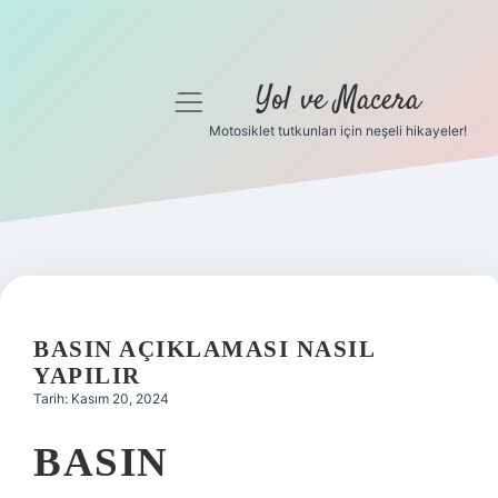
Yol ve Macera
menüyü
aç
Motosiklet tutkunları için neşeli hikayeler!
Anasayfa
Gizlilik Politikası
Yasal Uyarı
Hakkımızda
BASIN AÇIKLAMASI NASIL
YAPILIR
Tarih: Kasım 20, 2024
BASIN