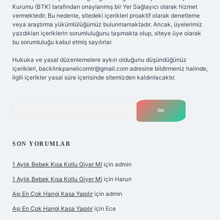
Kurumu (BTK) tarafından onaylanmış bir Yer Sağlayıcı olarak hizmet
vermektedir. Bu nedenle, sitedeki içerikleri proaktif olarak denetleme
veya araştırma yükümlülüğümüz bulunmamaktadır. Ancak, üyelerimiz
yazdıkları içeriklerin sorumluluğunu taşımakta olup, siteye üye olarak
bu sorumluluğu kabul etmiş sayılırlar.
Hukuka ve yasal düzenlemelere aykırı olduğunu düşündüğünüz
içerikleri,
backlinkpanelicomtr@gmail.com
adresine bildirmeniz halinde,
ilgili içerikler yasal süre içerisinde sitemizden kaldırılacaktır.
Arama
SON YORUMLAR
1 Aylık Bebek Kısa Kollu Giyer Mi
için
admin
1 Aylık Bebek Kısa Kollu Giyer Mi
için
Harun
Aşı En Çok Hangi Kasa Yapılır
için
admin
Aşı En Çok Hangi Kasa Yapılır
için
Ece