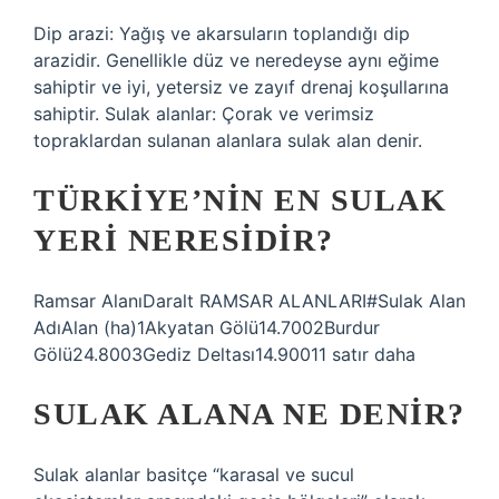
Dip arazi: Yağış ve akarsuların toplandığı dip
arazidir. Genellikle düz ve neredeyse aynı eğime
sahiptir ve iyi, yetersiz ve zayıf drenaj koşullarına
sahiptir. Sulak alanlar: Çorak ve verimsiz
topraklardan sulanan alanlara sulak alan denir.
TÜRKIYE’NIN EN SULAK
YERI NERESIDIR?
Ramsar AlanıDaralt RAMSAR ALANLARI#Sulak Alan
AdıAlan (ha)1Akyatan Gölü14.7002Burdur
Gölü24.8003Gediz Deltası14.90011 satır daha
SULAK ALANA NE DENIR?
Sulak alanlar basitçe “karasal ve sucul