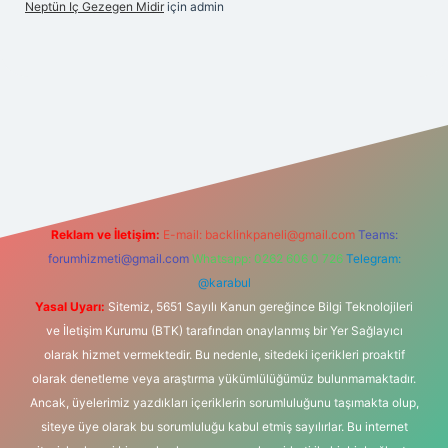
Neptün Iç Gezegen Midir
için
admin
bet en iyi bahis sitesi
Reklam ve İletişim:
E-mail:
backlinkpaneli@gmail.com
Teams:
forumhizmeti@gmail.com
Whatsapp: 0262 606 0 726
Telegram:
@karabul
Yasal Uyarı:
Sitemiz, 5651 Sayılı Kanun gereğince Bilgi Teknolojileri
ve İletişim Kurumu (BTK) tarafından onaylanmış bir Yer Sağlayıcı
olarak hizmet vermektedir. Bu nedenle, sitedeki içerikleri proaktif
olarak denetleme veya araştırma yükümlülüğümüz bulunmamaktadır.
Ancak, üyelerimiz yazdıkları içeriklerin sorumluluğunu taşımakta olup,
siteye üye olarak bu sorumluluğu kabul etmiş sayılırlar. Bu internet