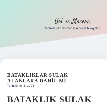
Yol ve Macera
menüyü
aç
Motosiklet tutkunları için neşeli hikayeler!
Anasayfa
Gizlilik Politikası
Yasal Uyarı
Hakkımızda
BATAKLIKLAR SULAK
ALANLARA DAHIL MI
Tarih: Ekim 18, 2024
BATAKLIK SULAK