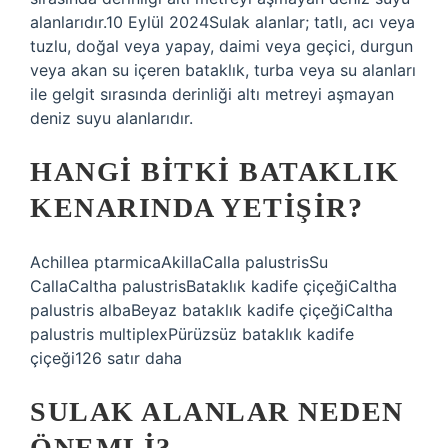
alanlarıdır.10 Eylül 2024Sulak alanlar; tatlı, acı veya
tuzlu, doğal veya yapay, daimi veya geçici, durgun
veya akan su içeren bataklık, turba veya su alanları
ile gelgit sırasında derinliği altı metreyi aşmayan
deniz suyu alanlarıdır.
HANGI BITKI BATAKLIK
KENARINDA YETIŞIR?
Achillea ptarmicaAkillaCalla palustrisSu
CallaCaltha palustrisBataklık kadife çiçeğiCaltha
palustris albaBeyaz bataklık kadife çiçeğiCaltha
palustris multiplexPürüzsüz bataklık kadife
çiçeği126 satır daha
SULAK ALANLAR NEDEN
ÖNEMLI?