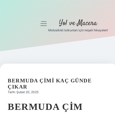
Yol ve Macera
menüyü
aç
Motosiklet tutkunları için neşeli hikayeler!
Anasayfa
Gizlilik Politikası
Yasal Uyarı
Hakkımızda
BERMUDA ÇIMI KAÇ GÜNDE
ÇIKAR
Tarih: Şubat 20, 2025
BERMUDA ÇIM