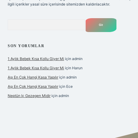
ilgili içerikler yasal süre içerisinde sitemizden kaldırılacaktır.
Arama
SON YORUMLAR
1 Aylık Bebek Kısa Kollu Giyer Mi
için
admin
1 Aylık Bebek Kısa Kollu Giyer Mi
için
Harun
Aşı En Çok Hangi Kasa Yapılır
için
admin
Aşı En Çok Hangi Kasa Yapılır
için
Ece
Neptün Iç Gezegen Midir
için
admin
t.online
betexper giriş
betexper.xyz
elexbet en iyi bahis sitesi