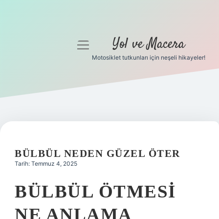
Yol ve Macera
menüyü
aç
Motosiklet tutkunları için neşeli hikayeler!
Anasayfa
Gizlilik Politikası
Yasal Uyarı
Hakkımızda
BÜLBÜL NEDEN GÜZEL ÖTER
Tarih: Temmuz 4, 2025
BÜLBÜL ÖTMESI
NE ANLAMA