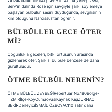
ve babasının arkadaşı Serv’in dalına yerleşir. Gül,
Serv’in dalında Rose için sevgiyle şarkı söylemeye
başlayan bülbülün sesini duyduğunda, sevgilisinin
kim olduğunu Narcissus’tan öğrenir.
BÜLBÜLLER GECE ÖTER
MI?
Çoğunlukla geceleri, bitki örtüsünün arasında
gizlenerek öter. Şarkısı bülbüle benzese de daha
gürültülüdür.
ÖTME BÜLBÜL NERENIN?
ÖTME BÜLBÜL ZEYBEĞİRepertuar No.180Bölge-
İlİZMİRİlçe-KöyCumaovasıKaynak KişiZURNACI
BEKİRDerleyiciİSMAİL ÖZBOYACI10 satır daha