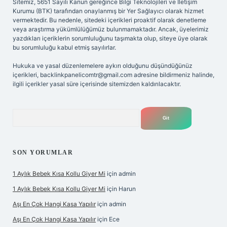
Sitemiz, 5651 Sayılı Kanun gereğince Bilgi Teknolojileri ve İletişim
Kurumu (BTK) tarafından onaylanmış bir Yer Sağlayıcı olarak hizmet
vermektedir. Bu nedenle, sitedeki içerikleri proaktif olarak denetleme
veya araştırma yükümlülüğümüz bulunmamaktadır. Ancak, üyelerimiz
yazdıkları içeriklerin sorumluluğunu taşımakta olup, siteye üye olarak
bu sorumluluğu kabul etmiş sayılırlar.
Hukuka ve yasal düzenlemelere aykırı olduğunu düşündüğünüz
içerikleri,
backlinkpanelicomtr@gmail.com
adresine bildirmeniz halinde,
ilgili içerikler yasal süre içerisinde sitemizden kaldırılacaktır.
Arama
SON YORUMLAR
1 Aylık Bebek Kısa Kollu Giyer Mi
için
admin
1 Aylık Bebek Kısa Kollu Giyer Mi
için
Harun
Aşı En Çok Hangi Kasa Yapılır
için
admin
Aşı En Çok Hangi Kasa Yapılır
için
Ece