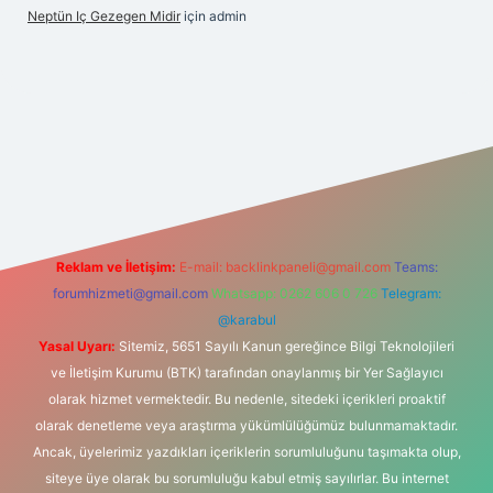
Neptün Iç Gezegen Midir
için
admin
giriş
betexper.xyz
elexbet en iyi bahis sitesi
Reklam ve İletişim:
E-mail:
backlinkpaneli@gmail.com
Teams:
forumhizmeti@gmail.com
Whatsapp: 0262 606 0 726
Telegram:
@karabul
Yasal Uyarı:
Sitemiz, 5651 Sayılı Kanun gereğince Bilgi Teknolojileri
ve İletişim Kurumu (BTK) tarafından onaylanmış bir Yer Sağlayıcı
olarak hizmet vermektedir. Bu nedenle, sitedeki içerikleri proaktif
olarak denetleme veya araştırma yükümlülüğümüz bulunmamaktadır.
Ancak, üyelerimiz yazdıkları içeriklerin sorumluluğunu taşımakta olup,
siteye üye olarak bu sorumluluğu kabul etmiş sayılırlar. Bu internet