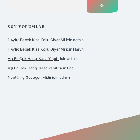
Arama
SON YORUMLAR
1 Aylık Bebek Kısa Kollu Giyer Mi
için
admin
1 Aylık Bebek Kısa Kollu Giyer Mi
için
Harun
Aşı En Çok Hangi Kasa Yapılır
için
admin
Aşı En Çok Hangi Kasa Yapılır
için
Ece
Neptün Iç Gezegen Midir
için
admin
iş
betexper.xyz
elexbet en iyi bahis sitesi