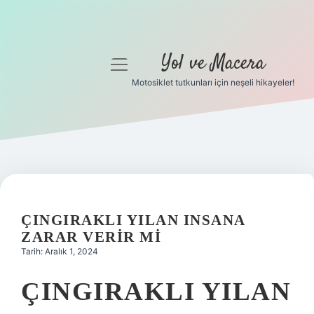
Yol ve Macera
menüyü
aç
Motosiklet tutkunları için neşeli hikayeler!
Anasayfa
Gizlilik Politikası
Yasal Uyarı
Hakkımızda
ÇINGIRAKLI YILAN INSANA
ZARAR VERIR MI
Tarih: Aralık 1, 2024
ÇINGIRAKLI YILAN