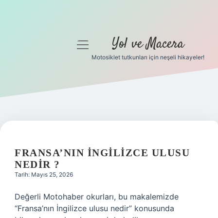
Yol ve Macera
menüyü
aç
Motosiklet tutkunları için neşeli hikayeler!
Anasayfa
Gizlilik Politikası
Yasal Uyarı
Hakkımızda
FRANSA’NIN İNGILIZCE ULUSU
NEDIR ?
Tarih: Mayıs 25, 2026
Değerli Motohaber okurları, bu makalemizde
“Fransa’nın İngilizce ulusu nedir” konusunda