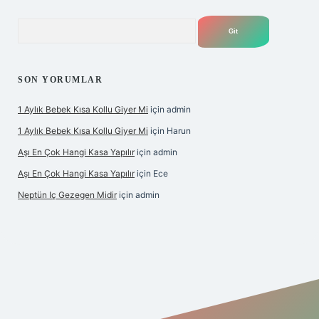
Arama
SON YORUMLAR
1 Aylık Bebek Kısa Kollu Giyer Mi
için
admin
1 Aylık Bebek Kısa Kollu Giyer Mi
için
Harun
Aşı En Çok Hangi Kasa Yapılır
için
admin
Aşı En Çok Hangi Kasa Yapılır
için
Ece
Neptün Iç Gezegen Midir
için
admin
iriş
betexper.xyz
elexbet en iyi bahis sitesi