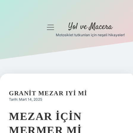
Yol ve Macera
menüyü
aç
Motosiklet tutkunları için neşeli hikayeler!
Anasayfa
Gizlilik Politikası
Yasal Uyarı
Hakkımızda
GRANIT MEZAR IYI MI
Tarih: Mart 14, 2025
MEZAR IÇIN
MERMER MI