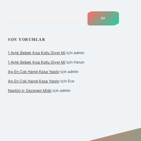
Arama
SON YORUMLAR
1 Aylık Bebek Kısa Kollu Giyer Mi
için
admin
1 Aylık Bebek Kısa Kollu Giyer Mi
için
Harun
Aşı En Çok Hangi Kasa Yapılır
için
admin
Aşı En Çok Hangi Kasa Yapılır
için
Ece
Neptün Iç Gezegen Midir
için
admin
riş
betexper.xyz
elexbet en iyi bahis sitesi