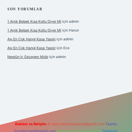
SON YORUMLAR
1 Aylık Bebek Kısa Kollu Giyer Mi
için
admin
1 Aylık Bebek Kısa Kollu Giyer Mi
için
Harun
Aşı En Çok Hangi Kasa Yapılır
için
admin
Aşı En Çok Hangi Kasa Yapılır
için
Ece
Neptün Iç Gezegen Midir
için
admin
ş
betexper.xyz
elexbet en iyi bahis sitesi
Reklam ve İletişim:
E-mail:
backlinkpaneli@gmail.com
Teams:
forumhizmeti@gmail.com
Whatsapp: 0262 606 0 726
Telegram: