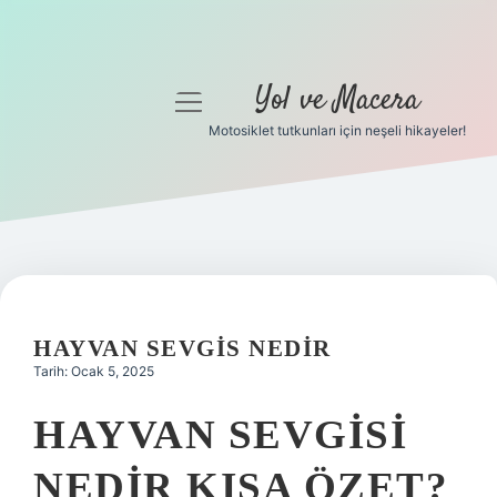
Yol ve Macera
menüyü
aç
Motosiklet tutkunları için neşeli hikayeler!
Anasayfa
Gizlilik Politikası
Yasal Uyarı
Hakkımızda
HAYVAN SEVGIS NEDIR
Tarih: Ocak 5, 2025
HAYVAN SEVGISI
NEDIR KISA ÖZET?