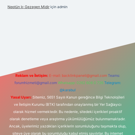
Neptün Iç Gezegen Midir
için
admin
riş
betexper.xyz
elexbet en iyi bahis sitesi
Reklam ve İletişim:
E-mail:
backlinkpaneli@gmail.com
Teams:
forumhizmeti@gmail.com
Whatsapp: 0262 606 0 726
Telegram:
@karabul
Yasal Uyarı:
Sitemiz, 5651 Sayılı Kanun gereğince Bilgi Teknolojileri
ve İletişim Kurumu (BTK) tarafından onaylanmış bir Yer Sağlayıcı
olarak hizmet vermektedir. Bu nedenle, sitedeki içerikleri proaktif
olarak denetleme veya araştırma yükümlülüğümüz bulunmamaktadır.
Ancak, üyelerimiz yazdıkları içeriklerin sorumluluğunu taşımakta olup,
siteye üye olarak bu sorumluluğu kabul etmiş sayılırlar. Bu internet