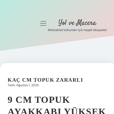
Yol ve Macera
menüyü
aç
Motosiklet tutkunları için neşeli hikayeler!
Anasayfa
Gizlilik Politikası
Yasal Uyarı
Hakkımızda
KAÇ CM TOPUK ZARARLI
Tarih: Ağustos 1, 2025
9 CM TOPUK
AYAKKABI YÜKSEK