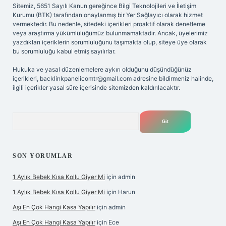
Sitemiz, 5651 Sayılı Kanun gereğince Bilgi Teknolojileri ve İletişim
Kurumu (BTK) tarafından onaylanmış bir Yer Sağlayıcı olarak hizmet
vermektedir. Bu nedenle, sitedeki içerikleri proaktif olarak denetleme
veya araştırma yükümlülüğümüz bulunmamaktadır. Ancak, üyelerimiz
yazdıkları içeriklerin sorumluluğunu taşımakta olup, siteye üye olarak
bu sorumluluğu kabul etmiş sayılırlar.
Hukuka ve yasal düzenlemelere aykırı olduğunu düşündüğünüz
içerikleri,
backlinkpanelicomtr@gmail.com
adresine bildirmeniz halinde,
ilgili içerikler yasal süre içerisinde sitemizden kaldırılacaktır.
Arama
SON YORUMLAR
1 Aylık Bebek Kısa Kollu Giyer Mi
için
admin
1 Aylık Bebek Kısa Kollu Giyer Mi
için
Harun
Aşı En Çok Hangi Kasa Yapılır
için
admin
Aşı En Çok Hangi Kasa Yapılır
için
Ece