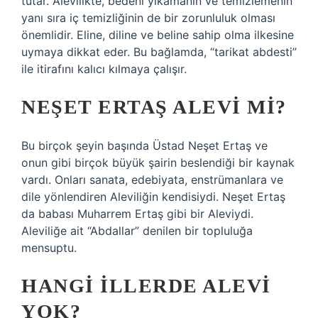
tutar. Alevilikte, bedeni yıkamanın ve temizlemenin
yanı sıra iç temizliğinin de bir zorunluluk olması
önemlidir. Eline, diline ve beline sahip olma ilkesine
uymaya dikkat eder. Bu bağlamda, “tarikat abdesti”
ile itirafını kalıcı kılmaya çalışır.
NEŞET ERTAŞ ALEVI MI?
Bu birçok şeyin başında Üstad Neşet Ertaş ve
onun gibi birçok büyük şairin beslendiği bir kaynak
vardı. Onları sanata, edebiyata, enstrümanlara ve
dile yönlendiren Aleviliğin kendisiydi. Neşet Ertaş
da babası Muharrem Ertaş gibi bir Aleviydi.
Aleviliğe ait “Abdallar” denilen bir topluluğa
mensuptu.
HANGI ILLERDE ALEVI
YOK?