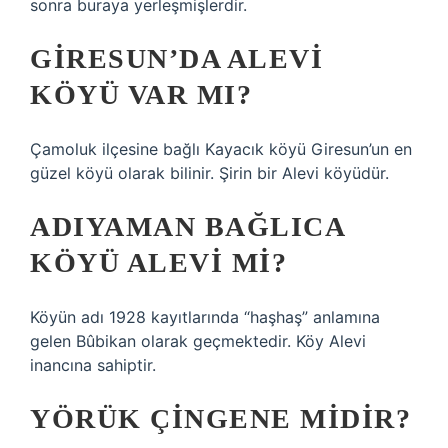
sonra buraya yerleşmişlerdir.
GIRESUN’DA ALEVI
KÖYÜ VAR MI?
Çamoluk ilçesine bağlı Kayacık köyü Giresun’un en
güzel köyü olarak bilinir. Şirin bir Alevi köyüdür.
ADIYAMAN BAĞLICA
KÖYÜ ALEVI MI?
Köyün adı 1928 kayıtlarında “haşhaş” anlamına
gelen Bûbikan olarak geçmektedir. Köy Alevi
inancına sahiptir.
YÖRÜK ÇINGENE MIDIR?