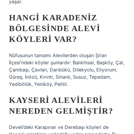
yaşar.
HANGI KARADENIZ
BÖLGESINDE ALEVI
KÖYLERI VAR?
Nüfusunun tamamı Alevilerden oluşan Şiran
İlçesi’ndeki köyler şunlardır: Balıkhisar, Başköy, Çal,
Çambaşı, Çavlan, Darıbükü, Dilekyolu, Eliyorum,
Güreş, İnözü, Kırıntı, Sinanlı, Susuz, Tepedam,
Yedibölük, Yeniköy, Pelitli.
KAYSERI ALEVILERI
NEREDEN GELMIŞTIR?
Develi’deki Karapınar ve Derebaşı köyleri de