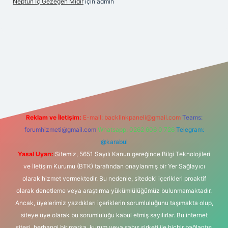
Neptün Iç Gezegen Midir
için
admin
per giriş
betexper.xyz
elexbet en iyi bahis sitesi
Reklam ve İletişim:
E-mail:
backlinkpaneli@gmail.com
Teams:
forumhizmeti@gmail.com
Whatsapp: 0262 606 0 726
Telegram:
@karabul
Yasal Uyarı:
Sitemiz, 5651 Sayılı Kanun gereğince Bilgi Teknolojileri
ve İletişim Kurumu (BTK) tarafından onaylanmış bir Yer Sağlayıcı
olarak hizmet vermektedir. Bu nedenle, sitedeki içerikleri proaktif
olarak denetleme veya araştırma yükümlülüğümüz bulunmamaktadır.
Ancak, üyelerimiz yazdıkları içeriklerin sorumluluğunu taşımakta olup,
siteye üye olarak bu sorumluluğu kabul etmiş sayılırlar. Bu internet
sitesi, herhangi bir marka, kurum veya şahıs şirketi ile hiçbir bağlantısı