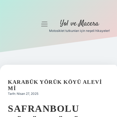
Yol ve Macera
menüyü
aç
Motosiklet tutkunları için neşeli hikayeler!
Anasayfa
Gizlilik Politikası
Yasal Uyarı
Hakkımızda
KARABÜK YÖRÜK KÖYÜ ALEVI
MI
Tarih: Nisan 27, 2025
SAFRANBOLU