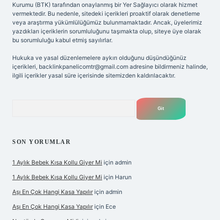
Kurumu (BTK) tarafından onaylanmış bir Yer Sağlayıcı olarak hizmet
vermektedir. Bu nedenle, sitedeki içerikleri proaktif olarak denetleme
veya araştırma yükümlülüğümüz bulunmamaktadır. Ancak, üyelerimiz
yazdıkları içeriklerin sorumluluğunu taşımakta olup, siteye üye olarak
bu sorumluluğu kabul etmiş sayılırlar.
Hukuka ve yasal düzenlemelere aykırı olduğunu düşündüğünüz
içerikleri,
backlinkpanelicomtr@gmail.com
adresine bildirmeniz halinde,
ilgili içerikler yasal süre içerisinde sitemizden kaldırılacaktır.
Arama
SON YORUMLAR
1 Aylık Bebek Kısa Kollu Giyer Mi
için
admin
1 Aylık Bebek Kısa Kollu Giyer Mi
için
Harun
Aşı En Çok Hangi Kasa Yapılır
için
admin
Aşı En Çok Hangi Kasa Yapılır
için
Ece