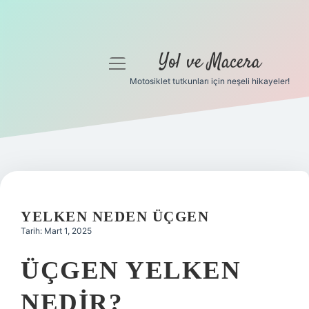
Yol ve Macera
menüyü
aç
Motosiklet tutkunları için neşeli hikayeler!
Anasayfa
Gizlilik Politikası
Yasal Uyarı
Hakkımızda
YELKEN NEDEN ÜÇGEN
Tarih: Mart 1, 2025
ÜÇGEN YELKEN
NEDIR?