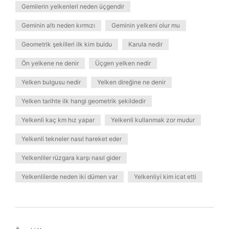
Gemilerin yelkenleri neden üçgendir
Geminin altı neden kırmızı
Geminin yelkeni olur mu
Geometrik şekilleri ilk kim buldu
Karula nedir
Ön yelkene ne denir
Üçgen yelken nedir
Yelken bulgusu nedir
Yelken direğine ne denir
Yelken tarihte ilk hangi geometrik şekildedir
Yelkenli kaç km hız yapar
Yelkenli kullanmak zor mudur
Yelkenli tekneler nasıl hareket eder
Yelkenliler rüzgara karşı nasıl gider
Yelkenlilerde neden iki dümen var
Yelkenliyi kim icat etti